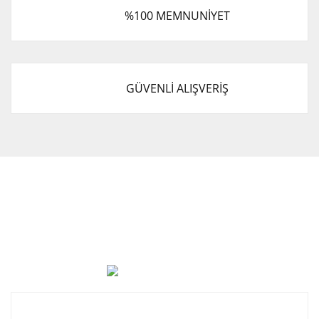
%100 MEMNUNİYET
GÜVENLİ ALIŞVERİŞ
Cevat Otomotiv Japon Korea Yedek Parçaları Üçevler, No:,
47. Sk. No:27, 16120 Nilüfer
0 (850) 885 20 16
Kurumsal