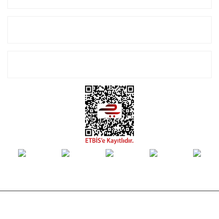
Alışveriş
E-Bülten Listemize Kayıt Olun!