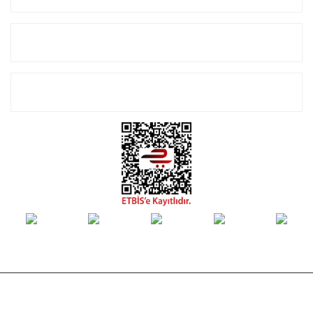
Alışveriş
E-Bülten Listemize Kayıt Olun!