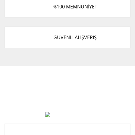
%100 MEMNUNİYET
GÜVENLİ ALIŞVERİŞ
Cevat Otomotiv Japon Korea Yedek Parçaları Üçevler, No:,
47. Sk. No:27, 16120 Nilüfer
0 (850) 885 20 16
Kurumsal