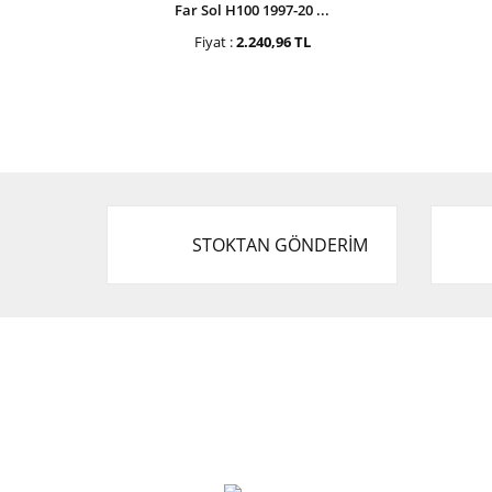
Far Sol H100 1997-20 ...
Fiyat :
2.240,96 TL
STOKTAN GÖNDERİM
Cevat Otomotiv Japon Korea Yedek Parçaları
Üçevler, No:, 47. Sk. No:27, 16120 Nilüfer