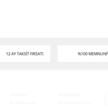
12 AY TAKSİT FIRSATI
%100 MEMNUNİ
Kurumsal
Alışveriş
E
Hakkımızda
Satış Sözleşmesi
Banka Bilgilerimiz
Kişisel Veriler Politikası