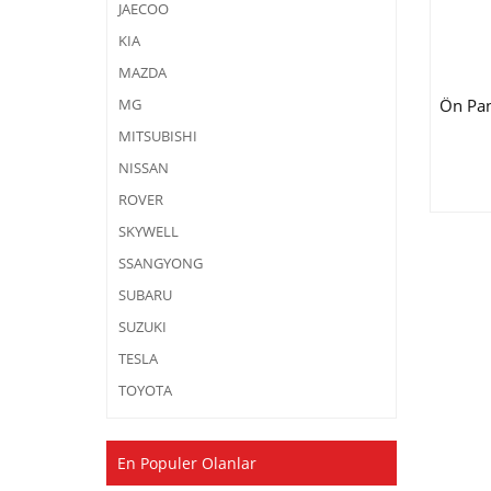
JAECOO
KIA
MAZDA
Ön Pa
MG
MITSUBISHI
NISSAN
ROVER
SKYWELL
SSANGYONG
SUBARU
SUZUKI
TESLA
TOYOTA
En Populer Olanlar