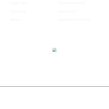
Kargo Takibi
Gizlilik ve Güvenlik
Yeni Üyelik
İade ve İptal
İletişim
Havale Bildirim Formu
tifikası ile korunmaktadır.