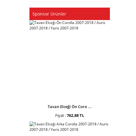
Sponsor Ürünler
Tavan Elceği Ön Coro ...
Fiyat :
762,88 TL