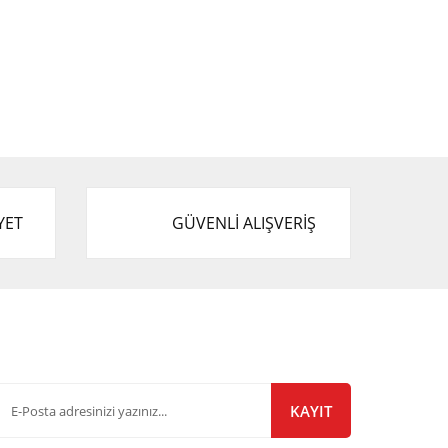
YET
GÜVENLİ ALIŞVERİŞ
-Bülten Listemize Kayıt Olun!
KAYIT