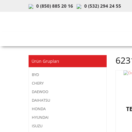
0 (850) 885 20 16
0 (532) 294 24 55
ARAÇ & MODEL SEÇİMİ
MOB
623
Ürün Grupları
BYD
CHERY
DAEWOO
DAIHATSU
T
HONDA
HYUNDAI
ISUZU