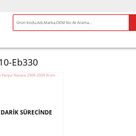
IS ÜRÜNLER
ENEOS
TESLA
BYD
AKSES
10-Eb330
EDARİK SÜRECİNDE