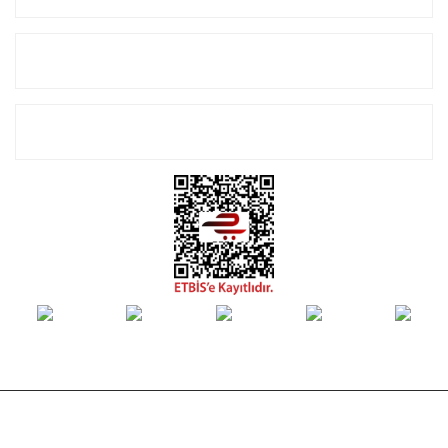
Alışveriş
E-Bülten Listemize Kayıt Olun!