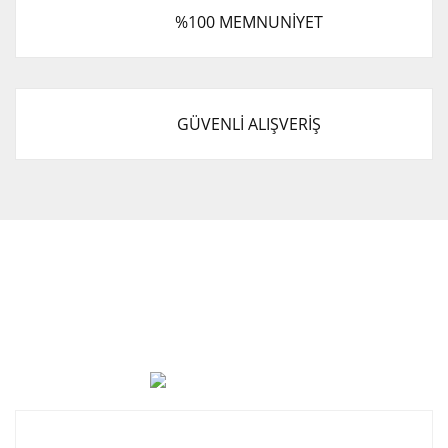
%100 MEMNUNİYET
GÜVENLİ ALIŞVERİŞ
Cevat Otomotiv Japon Korea Yedek Parçaları Üçevler, No:,
47. Sk. No:27, 16120 Nilüfer
0 (850) 885 20 16
Kurumsal