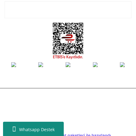
E-Bülten Listemize Kayıt Olun!
© Tüm hakları saklıdır. Kredi kartı bilgileriniz 256bit SSL sertifikası ile
korunmaktadır.
Whatsapp Destek
ile
ideasoft
e-