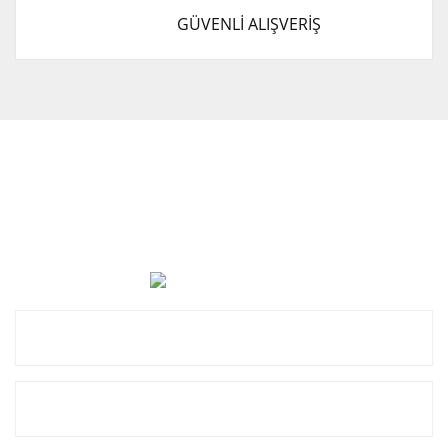
GÜVENLİ ALIŞVERİŞ
Cevat Otomotiv Japon Korea Yedek Parçaları Üçevler, No:,
47. Sk. No:27, 16120 Nilüfer
0 (850) 885 20 16
Kurumsal
Alışveriş