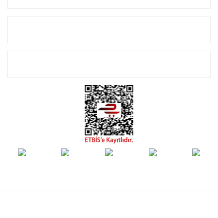
Alışveriş
E-Bülten Listemize Kayıt Olun!