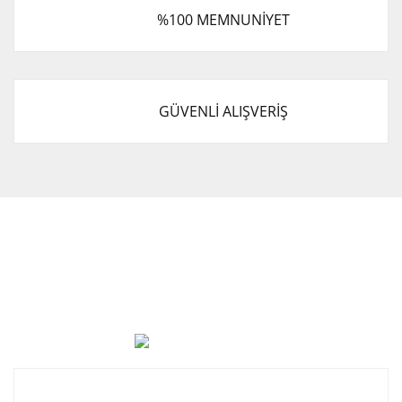
%100 MEMNUNİYET
GÜVENLİ ALIŞVERİŞ
Cevat Otomotiv Japon Korea Yedek Parçaları Üçevler, No:,
47. Sk. No:27, 16120 Nilüfer
0 (850) 885 20 16
Kurumsal