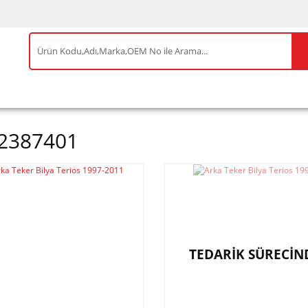
IS ÜRÜNLER
ENEOS
TESLA
BYD
AKSES
2387401
TEDARİK SÜRECİN