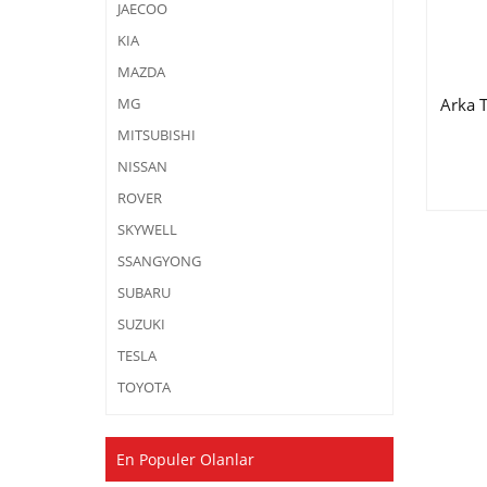
JAECOO
KIA
MAZDA
Arka 
MG
MITSUBISHI
NISSAN
ROVER
SKYWELL
SSANGYONG
SUBARU
SUZUKI
TESLA
TOYOTA
En Populer Olanlar