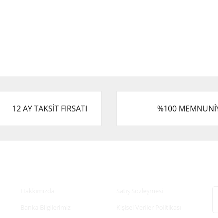
12 AY TAKSİT FIRSATI
%100 MEMNUNİ
Kurumsal
Alışveriş
E
Hakkımızda
Satış Sözleşmesi
Banka Bilgilerimiz
Kişisel Veriler Politikası