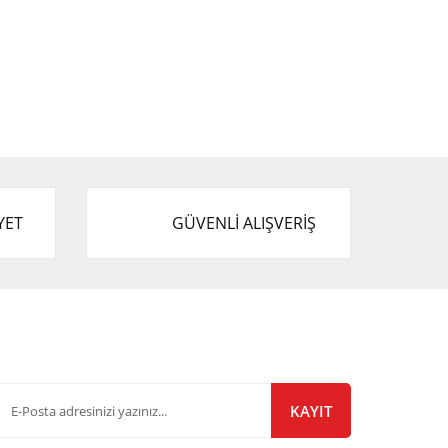
YET
GÜVENLİ ALIŞVERİŞ
-Bülten Listemize Kayıt Olun!
KAYIT