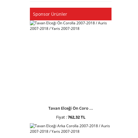
Sponsor Ürünler
Tavan Elceği Ön Coro ...
Fiyat :
762,32 TL