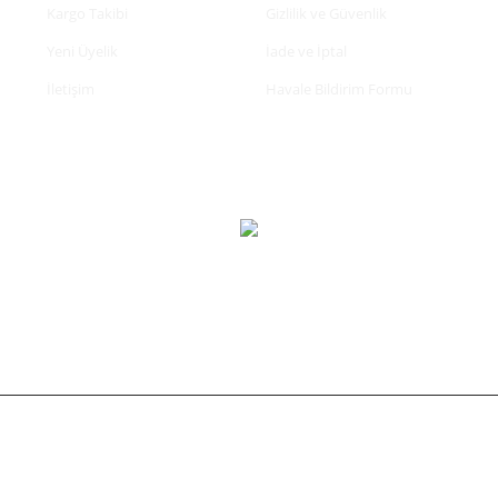
Kargo Takibi
Gizlilik ve Güvenlik
Yeni Üyelik
İade ve İptal
İletişim
Havale Bildirim Formu
tifikası ile korunmaktadır.