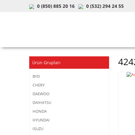
0 (850) 885 20 16
0 (532) 294 24 55
ARAÇ & MODEL SEÇİMİ
MOB
424
Ürün Grupları
BYD
CHERY
DAEWOO
DAIHATSU
HONDA
HYUNDAI
ISUZU