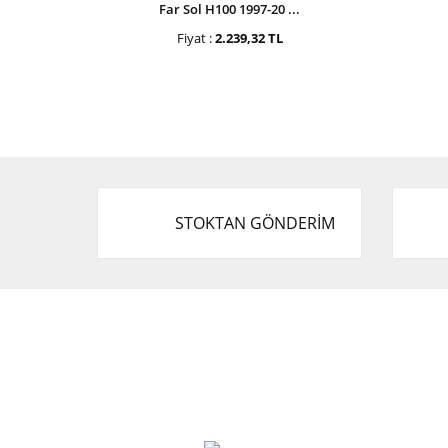
Far Sol H100 1997-20 ...
Fiyat :
2.239,32 TL
STOKTAN GÖNDERİM
Cevat Otomotiv Japon Korea Yedek Parçaları
Üçevler, No:, 47. Sk. No:27, 16120 Nilüfer