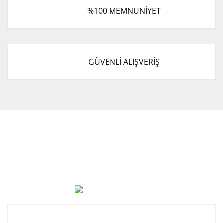
%100 MEMNUNİYET
GÜVENLİ ALIŞVERİŞ
Cevat Otomotiv Japon Korea Yedek Parçaları Üçevler, No:,
47. Sk. No:27, 16120 Nilüfer
0 (850) 885 20 16
Kurumsal