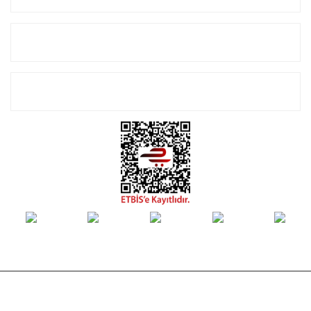
Alışveriş
E-Bülten Listemize Kayıt Olun!