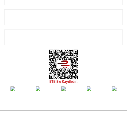
Alışveriş
E-Bülten Listemize Kayıt Olun!