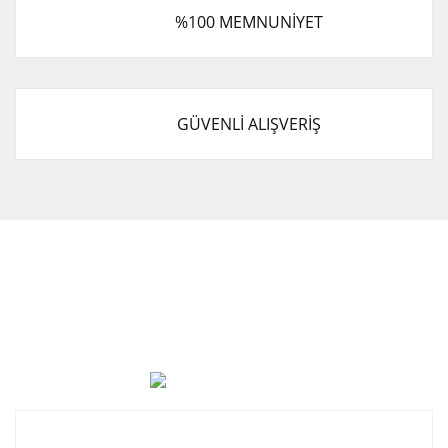
%100 MEMNUNİYET
GÜVENLİ ALIŞVERİŞ
Cevat Otomotiv Japon Korea Yedek Parçaları Üçevler, No:,
47. Sk. No:27, 16120 Nilüfer
0 (850) 885 20 16
Kurumsal