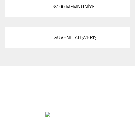
%100 MEMNUNİYET
GÜVENLİ ALIŞVERİŞ
Cevat Otomotiv Japon Korea Yedek Parçaları Üçevler, No:,
47. Sk. No:27, 16120 Nilüfer
0 (850) 885 20 16
Kurumsal