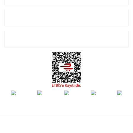
Alışveriş
E-Bülten Listemize Kayıt Olun!