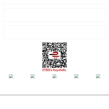
Alışveriş
E-Bülten Listemize Kayıt Olun!