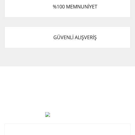
%100 MEMNUNİYET
GÜVENLİ ALIŞVERİŞ
Cevat Otomotiv Japon Korea Yedek Parçaları Üçevler, No:,
47. Sk. No:27, 16120 Nilüfer
0 (850) 885 20 16
Kurumsal