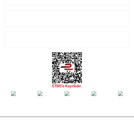
Alışveriş
E-Bülten Listemize Kayıt Olun!