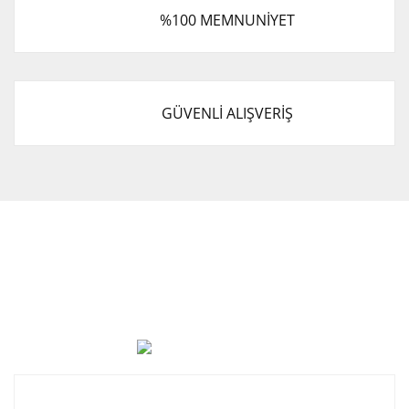
%100 MEMNUNİYET
GÜVENLİ ALIŞVERİŞ
Cevat Otomotiv Japon Korea Yedek Parçaları Üçevler, No:,
47. Sk. No:27, 16120 Nilüfer
0 (850) 885 20 16
Kurumsal