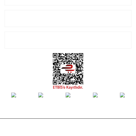
Alışveriş
E-Bülten Listemize Kayıt Olun!