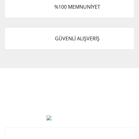
%100 MEMNUNİYET
GÜVENLİ ALIŞVERİŞ
Cevat Otomotiv Japon Korea Yedek Parçaları Üçevler, No:,
47. Sk. No:27, 16120 Nilüfer
0 (850) 885 20 16
Kurumsal