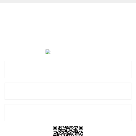
Cevat Otomotiv Japon Korea Yedek Parçaları Üçevler, No:,
47. Sk. No:27, 16120 Nilüfer
0 (850) 885 20 16
Kurumsal
Alışveriş
E-Bülten Listemize Kayıt Olun!