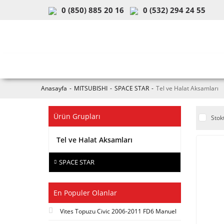
0 (850) 885 20 16
0 (532) 294 24 55
ARAÇ & MODEL SEÇİMİ
MOB
Anasayfa
MITSUBISHI
SPACE STAR
Tel ve Halat Aksamları
Ürün Grupları
Stok
Tel ve Halat Aksamları
SPACE STAR
En Populer Olanlar
Vites Topuzu Civic 2006-2011 FD6 Manuel