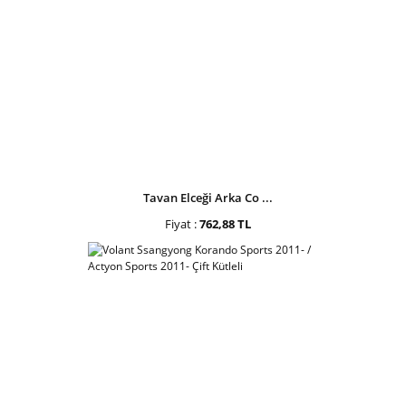
Tavan Elceği Arka Co ...
Fiyat :
762,88 TL