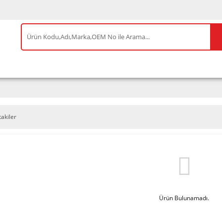
IS ÜRÜNLER
ENEOS
TESLA
BYD
AKSES
takiler
Ürün Bulunamadı.