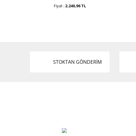
Fiyat :
2.240,96 TL
STOKTAN GÖNDERİM
Cevat Otomotiv Japon Korea Yedek Parçaları
Üçevler, No:, 47. Sk. No:27, 16120 Nilüfer
0 (850) 885 20 16