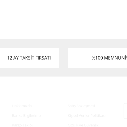
12 AY TAKSİT FIRSATI
%100 MEMNUNİ
Kurumsal
Alışveriş
E
Hakkımızda
Satış Sözleşmesi
Banka Bilgilerimiz
Kişisel Veriler Politikası
Kargo Takibi
Gizlilik ve Güvenlik