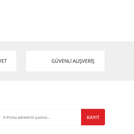
YET
GÜVENLİ ALIŞVERİŞ
-Bülten Listemize Kayıt Olun!
KAYIT