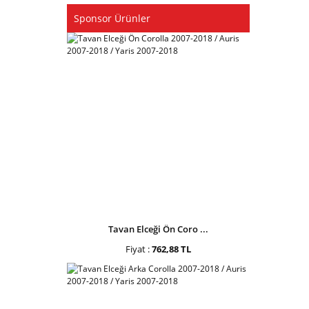
Sponsor Ürünler
Tavan Elceği Ön Coro ...
Fiyat :
762,88 TL