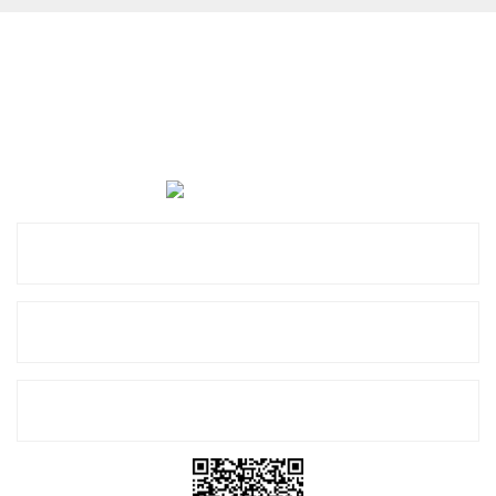
Cevat Otomotiv Japon Korea Yedek Parçaları Üçevler, No:,
47. Sk. No:27, 16120 Nilüfer
0 (850) 885 20 16
Kurumsal
Alışveriş
E-Bülten Listemize Kayıt Olun!