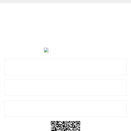
Cevat Otomotiv Japon Korea Yedek Parçaları Üçevler, No:,
47. Sk. No:27, 16120 Nilüfer
0 (850) 885 20 16
Kurumsal
Alışveriş
E-Bülten Listemize Kayıt Olun!