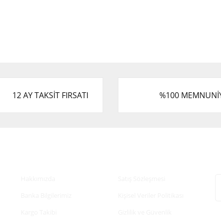
12 AY TAKSİT FIRSATI
%100 MEMNUNİ
Kurumsal
Alışveriş
E
Hakkımızda
Satış Sözleşmesi
Banka Bilgilerimiz
Kişisel Veriler Politikası
Kargo Takibi
Gizlilik ve Güvenlik