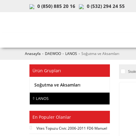
0 (850) 885 20 16
0 (532) 294 24 55
ARAÇ & MODEL SEÇİMİ
MOB
Anasayfa
DAEWOO
LANOS
Soğutma ve Aksamları
Ürün Grupları
Stok
Soğutma ve Aksamları
LANOS
En Populer Olanlar
Vites Topuzu Civic 2006-2011 FD6 Manuel