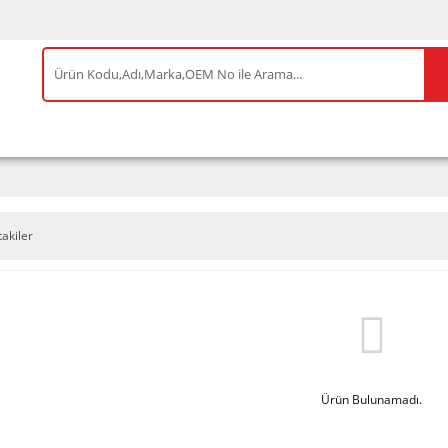
IS ÜRÜNLER
ENEOS
TESLA
BYD
AKSES
takiler
Ürün Bulunamadı.