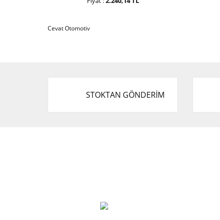
Fiyat :
2.240,14 TL
Cevat Otomotiv
STOKTAN GÖNDERİM
Cevat Otomotiv Japon Korea Yedek Parçaları
Üçevler, No:, 47. Sk. No:27, 16120 Nilüfer
0 (850) 885 20 16