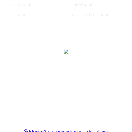
Yeni Üyelik
İade ve İptal
İletişim
Havale Bildirim Formu
tifikası ile korunmaktadır.
ile
ideasoft
e-