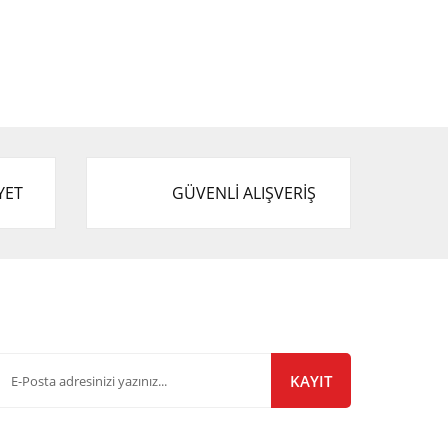
YET
GÜVENLİ ALIŞVERİŞ
-Bülten Listemize Kayıt Olun!
KAYIT