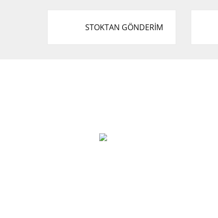
STOKTAN GÖNDERİM
Cevat Otomotiv Japon Korea Yedek Parçaları
Üçevler, No:, 47. Sk. No:27, 16120 Nilüfer
0 (850) 885 20 16