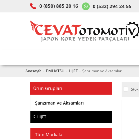
0 (850) 885 20 16
0 (532) 294 24 55
ARAÇ & MODEL SEÇİMİ
MOB
Anasayfa
DAIHATSU
HIJET
Şanzıman ve Aksamları
Ürün Grupları
Stok
Şanzıman ve Aksamları
HIJET
Tüm Markalar