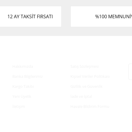
12 AY TAKSİT FIRSATI
%100 MEMNUNİ
Kurumsal
Alışveriş
E
Hakkımızda
Satış Sözleşmesi
Banka Bilgilerimiz
Kişisel Veriler Politikası
Kargo Takibi
Gizlilik ve Güvenlik
Yeni Üyelik
İade ve İptal
İletişim
Havale Bildirim Formu