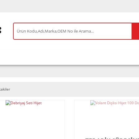
IS ÜRÜNLER
ENEOS
TESLA
BYD
AKSES
takiler