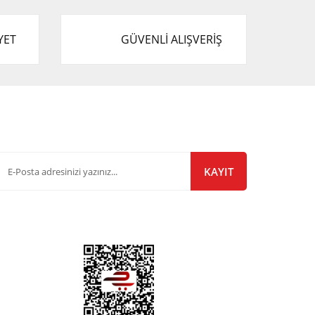
YET
GÜVENLİ ALIŞVERİŞ
-Bülten Listemize Kayıt Olun!
KAYIT