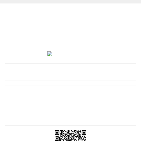
Cevat Otomotiv Japon Korea Yedek Parçaları Üçevler, No:,
47. Sk. No:27, 16120 Nilüfer
0 (850) 885 20 16
Kurumsal
Alışveriş
E-Bülten Listemize Kayıt Olun!