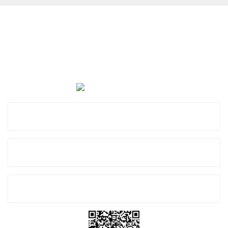
Cevat Otomotiv Japon Korea Yedek Parçaları Üçevler, No:,
47. Sk. No:27, 16120 Nilüfer
0 (850) 885 20 16
Kurumsal
Alışveriş
E-Bülten Listemize Kayıt Olun!