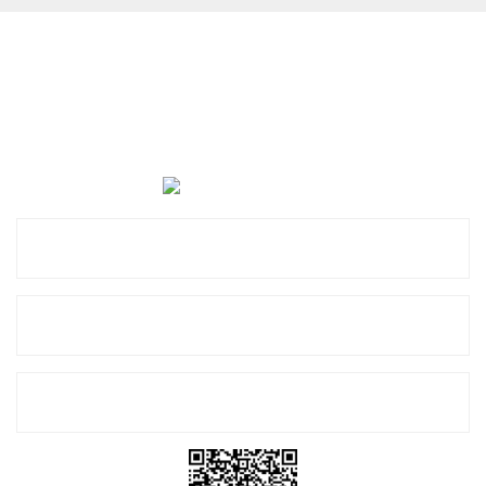
Cevat Otomotiv Japon Korea Yedek Parçaları Üçevler, No:,
47. Sk. No:27, 16120 Nilüfer
0 (850) 885 20 16
Kurumsal
Alışveriş
E-Bülten Listemize Kayıt Olun!