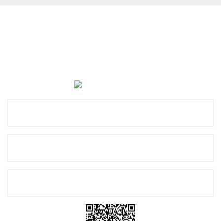
Cevat Otomotiv Japon Korea Yedek Parçaları Üçevler, No:,
47. Sk. No:27, 16120 Nilüfer
0 (850) 885 20 16
Kurumsal
Alışveriş
E-Bülten Listemize Kayıt Olun!