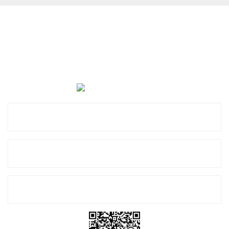
Cevat Otomotiv Japon Korea Yedek Parçaları Üçevler, No:,
47. Sk. No:27, 16120 Nilüfer
0 (850) 885 20 16
Kurumsal
Alışveriş
E-Bülten Listemize Kayıt Olun!