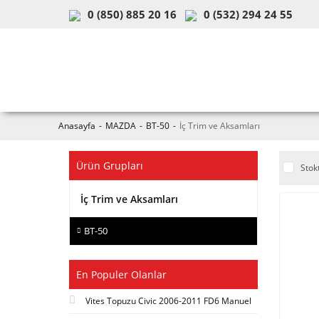
0 (850) 885 20 16
0 (532) 294 24 55
ARAÇ & MODEL SEÇİMİ
MOB
Anasayfa
MAZDA
BT-50
İç Trim ve Aksamları
Ürün Grupları
Stok
İç Trim ve Aksamları
BT-50
En Populer Olanlar
Vites Topuzu Civic 2006-2011 FD6 Manuel