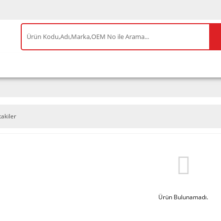
IS ÜRÜNLER
ENEOS
TESLA
BYD
AKSES
takiler
Ürün Bulunamadı.