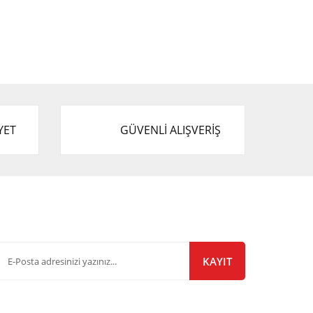
YET
GÜVENLİ ALIŞVERİŞ
-Bülten Listemize Kayıt Olun!
KAYIT