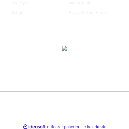
Yeni Üyelik
İade ve İptal
İletişim
Havale Bildirim Formu
tifikası ile korunmaktadır.
ile
ideasoft
e-