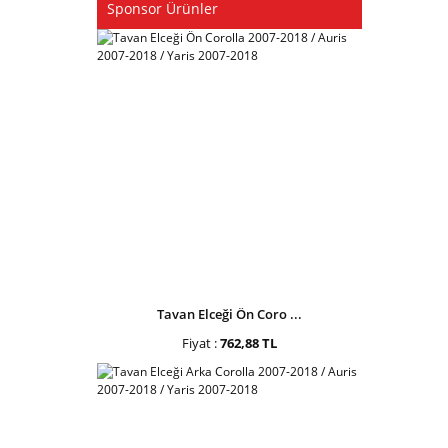
Sponsor Ürünler
Tavan Elceği Ön Coro ...
Fiyat :
762,88 TL