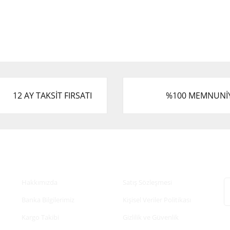
12 AY TAKSİT FIRSATI
%100 MEMNUNİ
Kurumsal
Alışveriş
E
Hakkımızda
Satış Sözleşmesi
Banka Bilgilerimiz
Kişisel Veriler Politikası
Kargo Takibi
Gizlilik ve Güvenlik