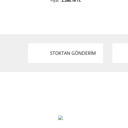
Fiyat :
2.240,14 TL
STOKTAN GÖNDERİM
Cevat Otomotiv Japon Korea Yedek Parçaları
Üçevler, No:, 47. Sk. No:27, 16120 Nilüfer
0 (850) 885 20 16