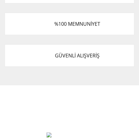
%100 MEMNUNİYET
GÜVENLİ ALIŞVERİŞ
Cevat Otomotiv Japon Korea Yedek Parçaları Üçevler, No:,
47. Sk. No:27, 16120 Nilüfer
0 (850) 885 20 16