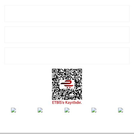
Kurumsal
Alışveriş
E-Bülten Listemize Kayıt Olun!