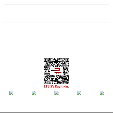
Kurumsal
Alışveriş
E-Bülten Listemize Kayıt Olun!