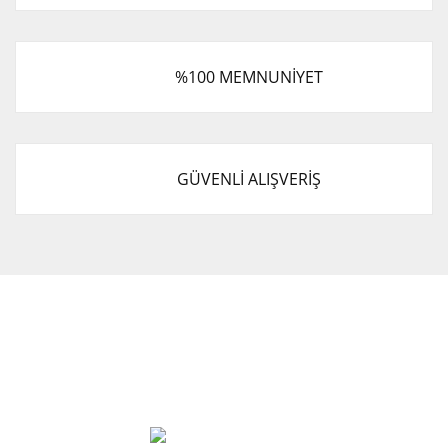
%100 MEMNUNİYET
GÜVENLİ ALIŞVERİŞ
Cevat Otomotiv Japon Korea Yedek Parçaları Üçevler, No:,
47. Sk. No:27, 16120 Nilüfer
0 (850) 885 20 16