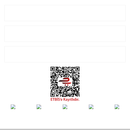
Kurumsal
Alışveriş
E-Bülten Listemize Kayıt Olun!