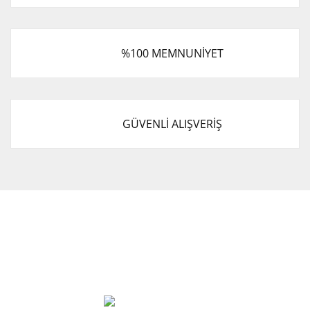
%100 MEMNUNİYET
GÜVENLİ ALIŞVERİŞ
Cevat Otomotiv Japon Korea Yedek Parçaları Üçevler, No:,
47. Sk. No:27, 16120 Nilüfer
0 (850) 885 20 16