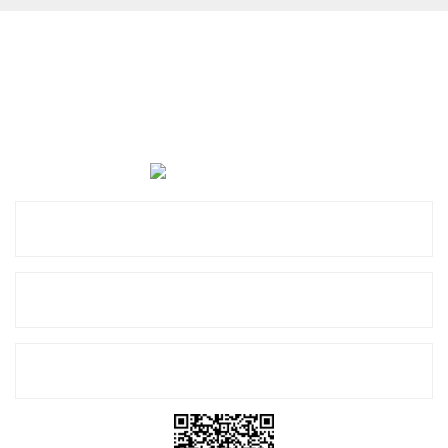
Cevat Otomotiv Japon Korea Yedek Parçaları Üçevler, No:,
47. Sk. No:27, 16120 Nilüfer
0 (850) 885 20 16
Kurumsal
Alışveriş
E-Bülten Listemize Kayıt Olun!