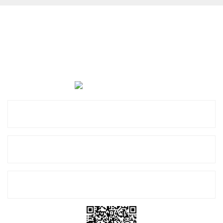
Cevat Otomotiv Japon Korea Yedek Parçaları Üçevler, No:,
47. Sk. No:27, 16120 Nilüfer
0 (850) 885 20 16
Kurumsal
Alışveriş
E-Bülten Listemize Kayıt Olun!