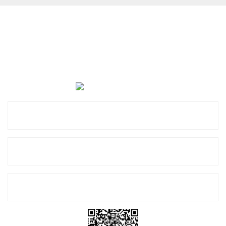
Cevat Otomotiv Japon Korea Yedek Parçaları Üçevler, No:,
47. Sk. No:27, 16120 Nilüfer
0 (850) 885 20 16
Kurumsal
Alışveriş
E-Bülten Listemize Kayıt Olun!