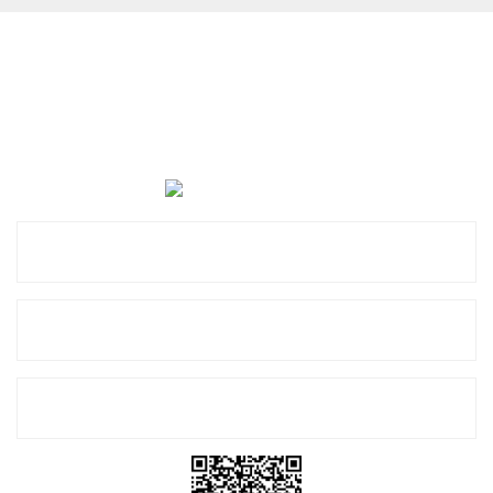
Cevat Otomotiv Japon Korea Yedek Parçaları Üçevler, No:,
47. Sk. No:27, 16120 Nilüfer
0 (850) 885 20 16
Kurumsal
Alışveriş
E-Bülten Listemize Kayıt Olun!