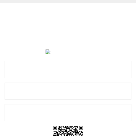
Cevat Otomotiv Japon Korea Yedek Parçaları Üçevler, No:,
47. Sk. No:27, 16120 Nilüfer
0 (850) 885 20 16
Kurumsal
Alışveriş
E-Bülten Listemize Kayıt Olun!