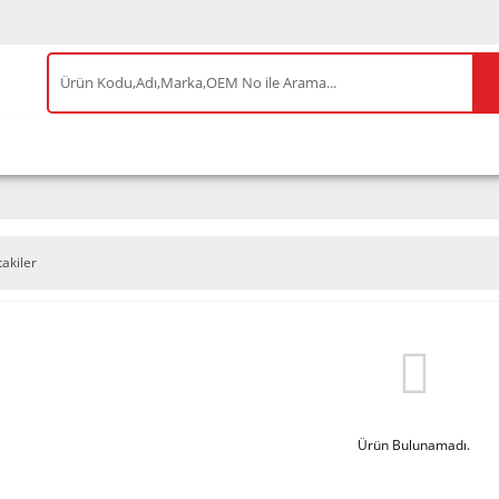
IS ÜRÜNLER
ENEOS
TESLA
BYD
AKSES
takiler
Ürün Bulunamadı.