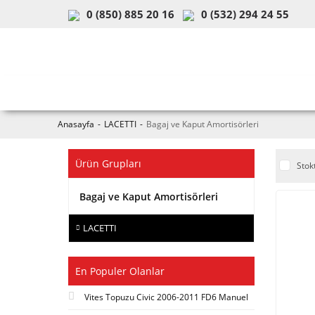
0 (850) 885 20 16
0 (532) 294 24 55
ARAÇ & MODEL SEÇİMİ
MOB
Anasayfa
LACETTI
Bagaj ve Kaput Amortisörleri
Ürün Grupları
Stok
Bagaj ve Kaput Amortisörleri
LACETTI
En Populer Olanlar
Vites Topuzu Civic 2006-2011 FD6 Manuel