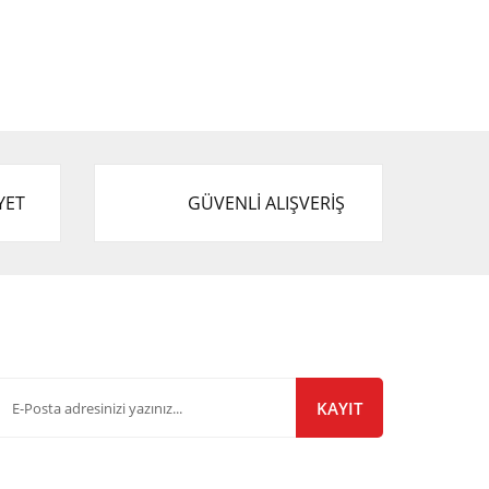
YET
GÜVENLİ ALIŞVERİŞ
-Bülten Listemize Kayıt Olun!
KAYIT