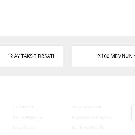
12 AY TAKSİT FIRSATI
%100 MEMNUNİ
Kurumsal
Alışveriş
E
Hakkımızda
Satış Sözleşmesi
Banka Bilgilerimiz
Kişisel Veriler Politikası
Kargo Takibi
Gizlilik ve Güvenlik