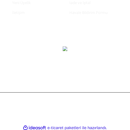
Yeni Üyelik
İade ve İptal
İletişim
Havale Bildirim Formu
tifikası ile korunmaktadır.
ile
ideasoft
e-