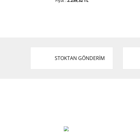
Fiyat :
2.239,32 TL
STOKTAN GÖNDERİM
Cevat Otomotiv Japon Korea Yedek Parçaları
Üçevler, No:, 47. Sk. No:27, 16120 Nilüfer
0 (850) 885 20 16