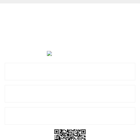
Cevat Otomotiv Japon Korea Yedek Parçaları Üçevler, No:,
47. Sk. No:27, 16120 Nilüfer
0 (850) 885 20 16
Kurumsal
Alışveriş
E-Bülten Listemize Kayıt Olun!