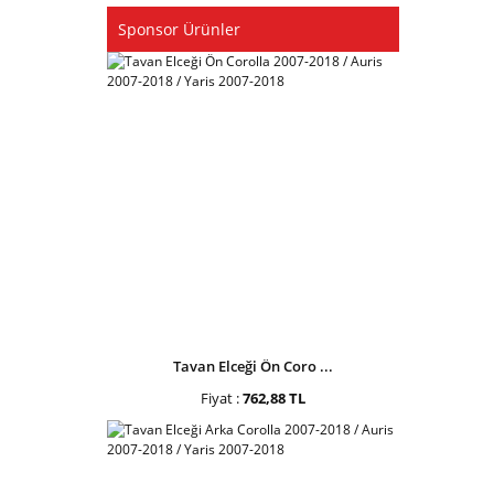
Sponsor Ürünler
Tavan Elceği Ön Coro ...
Fiyat :
762,88 TL