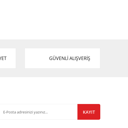
YET
GÜVENLİ ALIŞVERİŞ
-Bülten Listemize Kayıt Olun!
KAYIT