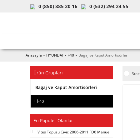
0 (850) 885 20 16
0 (532) 294 24 55
ARAÇ & MODEL SEÇİMİ
MOB
Anasayfa
HYUNDAI
İ-40
Bagaj ve Kaput Amortisörleri
Ürün Grupları
Stok
Bagaj ve Kaput Amortisörleri
İ-40
En Populer Olanlar
Vites Topuzu Civic 2006-2011 FD6 Manuel