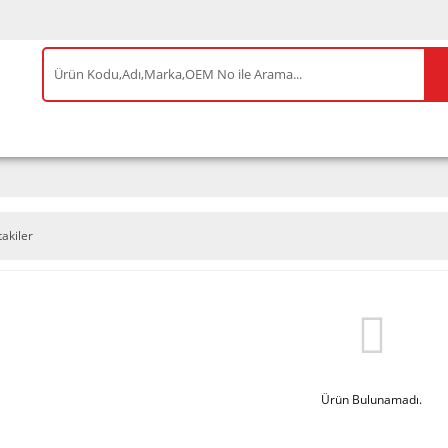
IS ÜRÜNLER
ENEOS
TESLA
BYD
AKSES
takiler
Ürün Bulunamadı.