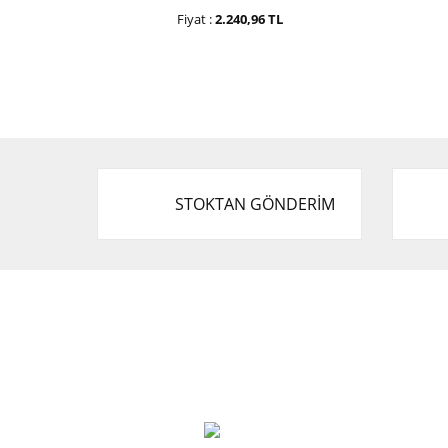
Fiyat :
2.240,96 TL
STOKTAN GÖNDERİM
Cevat Otomotiv Japon Korea Yedek Parçaları
Üçevler, No:, 47. Sk. No:27, 16120 Nilüfer
0 (850) 885 20 16