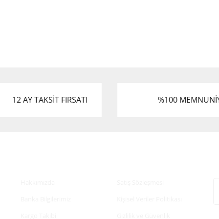
12 AY TAKSİT FIRSATI
%100 MEMNUNİ
Kurumsal
Alışveriş
E
Hakkımızda
Satış Sözleşmesi
Banka Bilgilerimiz
Kişisel Veriler Politikası
Kargo Takibi
Gizlilik ve Güvenlik