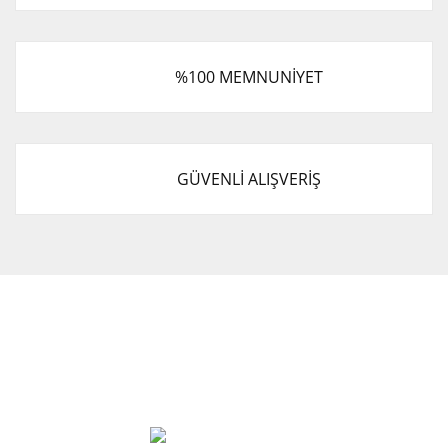
%100 MEMNUNİYET
GÜVENLİ ALIŞVERİŞ
Cevat Otomotiv Japon Korea Yedek Parçaları Üçevler, No:,
47. Sk. No:27, 16120 Nilüfer
0 (850) 885 20 16