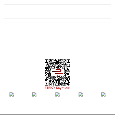
Kurumsal
Alışveriş
E-Bülten Listemize Kayıt Olun!