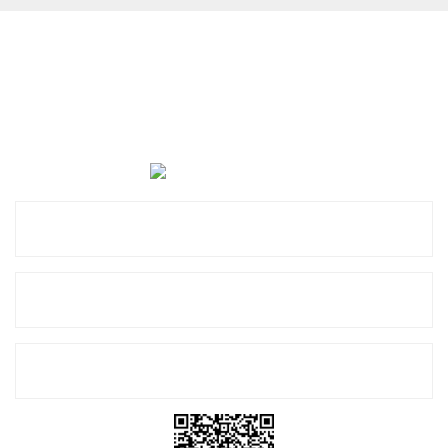
Cevat Otomotiv Japon Korea Yedek Parçaları Üçevler, No:,
47. Sk. No:27, 16120 Nilüfer
0 (850) 885 20 16
Kurumsal
Alışveriş
E-Bülten Listemize Kayıt Olun!