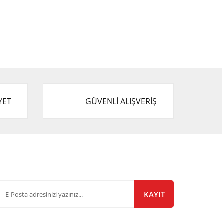
YET
GÜVENLİ ALIŞVERİŞ
-Bülten Listemize Kayıt Olun!
KAYIT