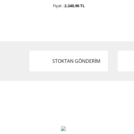
Fiyat :
2.240,96 TL
STOKTAN GÖNDERİM
Cevat Otomotiv Japon Korea Yedek Parçaları
Üçevler, No:, 47. Sk. No:27, 16120 Nilüfer
0 (850) 885 20 16