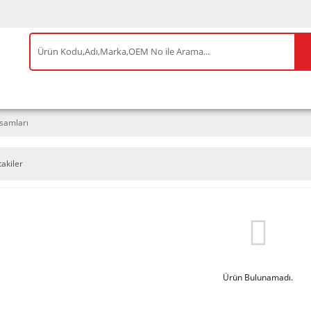
IS ÜRÜNLER
ENEOS
TESLA
BYD
AKSES
samları
takiler
Ürün Bulunamadı.