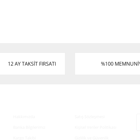
12 AY TAKSİT FIRSATI
%100 MEMNUNİ
Kurumsal
Alışveriş
E
Hakkımızda
Satış Sözleşmesi
Banka Bilgilerimiz
Kişisel Veriler Politikası
Kargo Takibi
Gizlilik ve Güvenlik