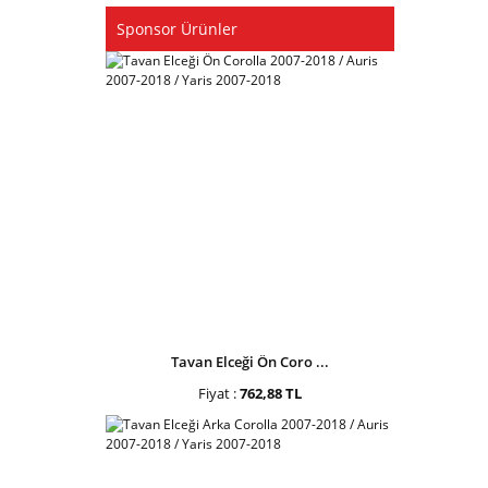
Sponsor Ürünler
Tavan Elceği Ön Coro ...
Fiyat :
762,88 TL