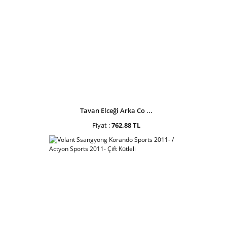
Tavan Elceği Arka Co ...
Fiyat :
762,88 TL