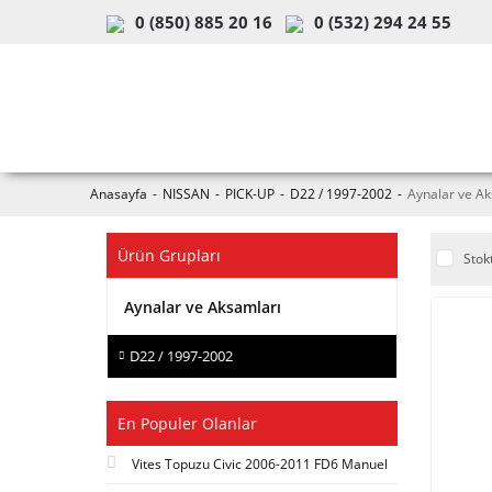
0 (850) 885 20 16
0 (532) 294 24 55
ARAÇ & MODEL SEÇİMİ
MOB
Anasayfa
NISSAN
PICK-UP
D22 / 1997-2002
Aynalar ve Ak
Ürün Grupları
Stok
Aynalar ve Aksamları
D22 / 1997-2002
En Populer Olanlar
Vites Topuzu Civic 2006-2011 FD6 Manuel