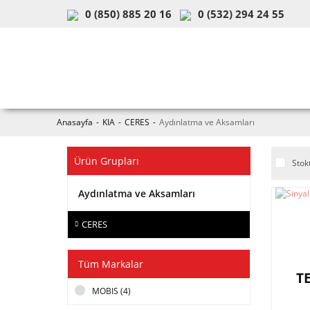
0 (850) 885 20 16
0 (532) 294 24 55
ARAÇ & MODEL SEÇİMİ
MOB
Anasayfa
KIA
CERES
Aydınlatma ve Aksamları
Ürün Grupları
Stok
Aydınlatma ve Aksamları
CERES
Tüm Markalar
T
MOBIS (4)