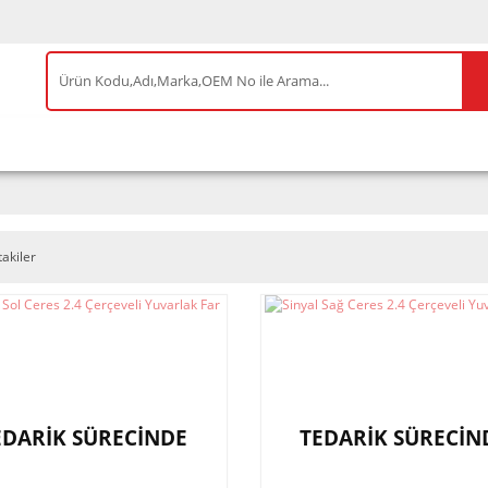
IS ÜRÜNLER
ENEOS
TESLA
BYD
AKSES
takiler
EDARİK SÜRECİNDE
TEDARİK SÜRECİN