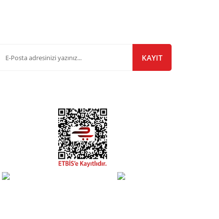
-Bülten Listemize Kayıt Olun!
KAYIT