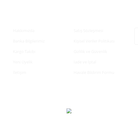
Kurumsal
Alışveriş
E
Hakkımızda
Satış Sözleşmesi
Banka Bilgilerimiz
Kişisel Veriler Politikası
Kargo Takibi
Gizlilik ve Güvenlik
Yeni Üyelik
İade ve İptal
İletişim
Havale Bildirim Formu