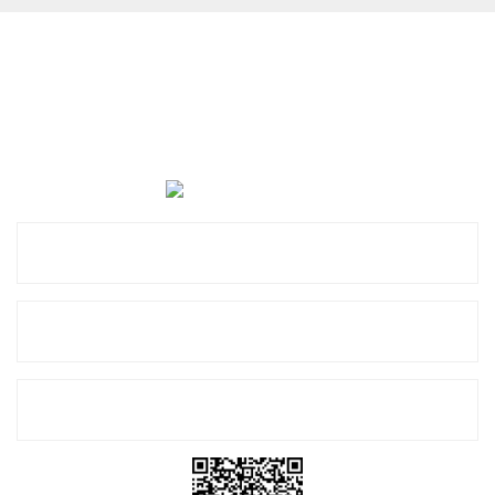
Cevat Otomotiv Japon Korea Yedek Parçaları Üçevler, No:,
47. Sk. No:27, 16120 Nilüfer
0 (850) 885 20 16
Kurumsal
Alışveriş
E-Bülten Listemize Kayıt Olun!