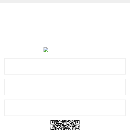
Cevat Otomotiv Japon Korea Yedek Parçaları Üçevler, No:,
47. Sk. No:27, 16120 Nilüfer
0 (850) 885 20 16
Kurumsal
Alışveriş
E-Bülten Listemize Kayıt Olun!