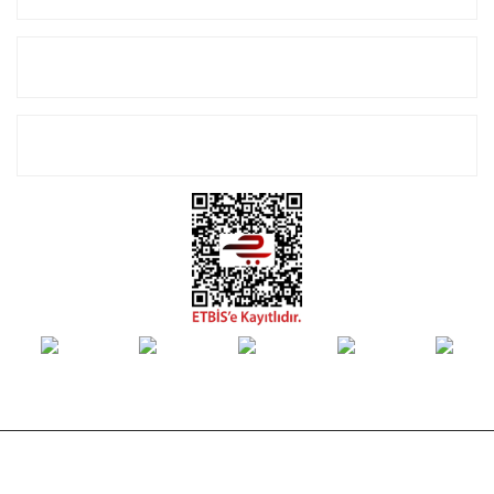
Alışveriş
E-Bülten Listemize Kayıt Olun!