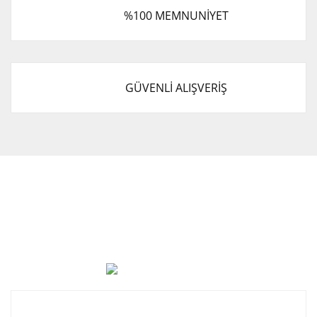
%100 MEMNUNİYET
GÜVENLİ ALIŞVERİŞ
Cevat Otomotiv Japon Korea Yedek Parçaları Üçevler, No:,
47. Sk. No:27, 16120 Nilüfer
0 (850) 885 20 16
Kurumsal