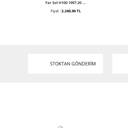
Far Sol H100 1997-20 ...
Fiyat :
2.240,96 TL
STOKTAN GÖNDERİM
Cevat Otomotiv Japon Korea Yedek Parçaları
Üçevler, No:, 47. Sk. No:27, 16120 Nilüfer