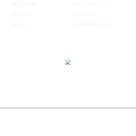
Kargo Takibi
Gizlilik ve Güvenlik
Yeni Üyelik
İade ve İptal
İletişim
Havale Bildirim Formu
tifikası ile korunmaktadır.