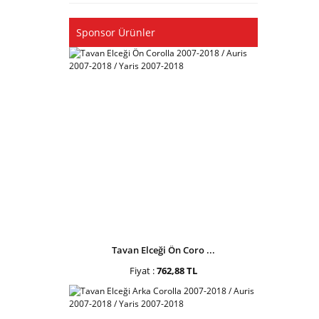
Sponsor Ürünler
Tavan Elceği Ön Coro ...
Fiyat :
762,88 TL