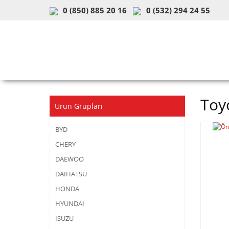
0 (850) 885 20 16
0 (532) 294 24 55
ARAÇ & MODEL SEÇİMİ
MOB
Toy
Ürün Grupları
BYD
CHERY
DAEWOO
DAIHATSU
HONDA
HYUNDAI
ISUZU