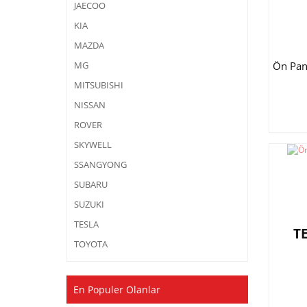
JAECOO
KIA
MAZDA
Ön Pan
MG
MITSUBISHI
NISSAN
ROVER
SKYWELL
SSANGYONG
SUBARU
SUZUKI
TESLA
T
TOYOTA
En Populer Olanlar