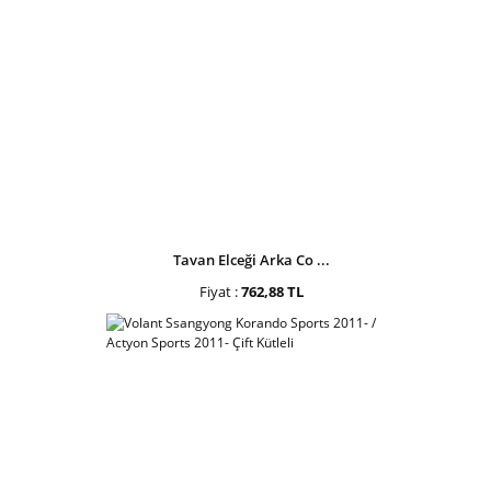
Tavan Elceği Arka Co ...
Fiyat :
762,88 TL