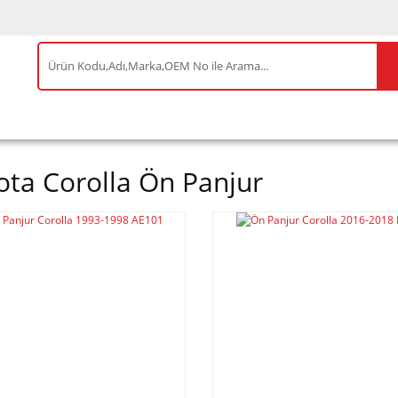
IS ÜRÜNLER
ENEOS
TESLA
BYD
AKSES
ota Corolla Ön Panjur