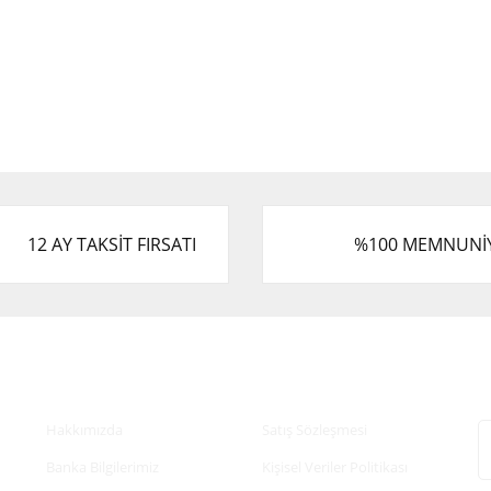
12 AY TAKSİT FIRSATI
%100 MEMNUNİ
Kurumsal
Alışveriş
E
Hakkımızda
Satış Sözleşmesi
Banka Bilgilerimiz
Kişisel Veriler Politikası