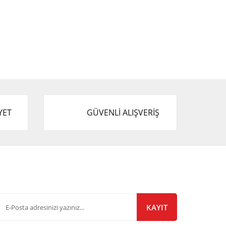
YET
GÜVENLİ ALIŞVERİŞ
-Bülten Listemize Kayıt Olun!
KAYIT