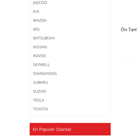
JAECOO
KIA
MAZDA
Ön Tam
MG
MITSUBISHI
NISSAN
ROVER
SKYWELL
SSANGYONG
SUBARU
SUZUKI
TESLA
TOYOTA
En Populer Olanlar