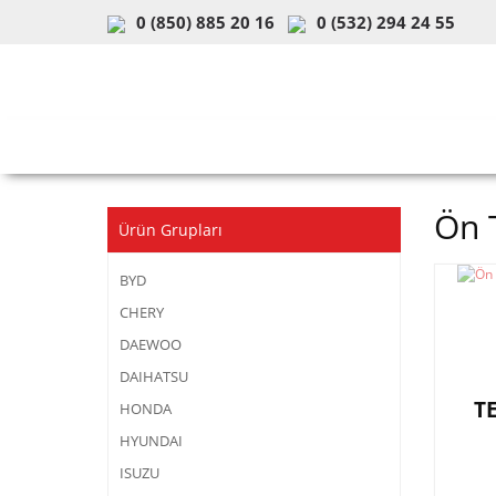
0 (850) 885 20 16
0 (532) 294 24 55
ARAÇ & MODEL SEÇİMİ
MOB
Ön 
Ürün Grupları
BYD
CHERY
DAEWOO
DAIHATSU
T
HONDA
HYUNDAI
ISUZU