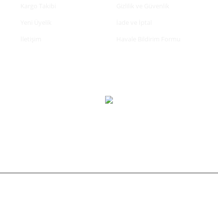
Kargo Takibi
Gizlilik ve Güvenlik
Yeni Üyelik
İade ve İptal
İletişim
Havale Bildirim Formu
tifikası ile korunmaktadır.