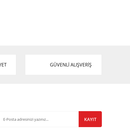
YET
GÜVENLİ ALIŞVERİŞ
-Bülten Listemize Kayıt Olun!
KAYIT