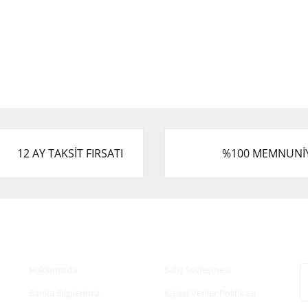
12 AY TAKSİT FIRSATI
%100 MEMNUNİ
Kurumsal
Alışveriş
E
Hakkımızda
Satış Sözleşmesi
Banka Bilgilerimiz
Kişisel Veriler Politikası