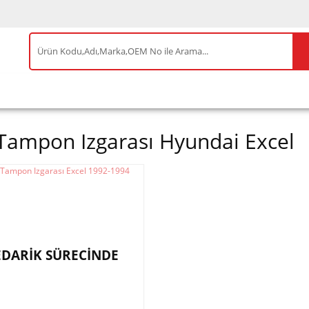
IS ÜRÜNLER
ENEOS
TESLA
BYD
AKSES
Tampon Izgarası Hyundai Excel
EDARİK SÜRECİNDE