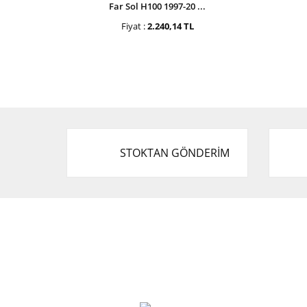
Far Sol H100 1997-20 ...
Fiyat :
2.240,14 TL
STOKTAN GÖNDERİM
Cevat Otomotiv Japon Korea Yedek Parçaları
Üçevler, No:, 47. Sk. No:27, 16120 Nilüfer