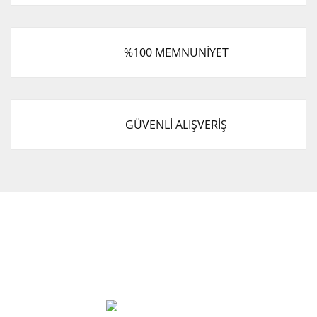
%100 MEMNUNİYET
GÜVENLİ ALIŞVERİŞ
Cevat Otomotiv Japon Korea Yedek Parçaları Üçevler, No:,
47. Sk. No:27, 16120 Nilüfer
0 (850) 885 20 16