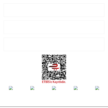
Kurumsal
Alışveriş
E-Bülten Listemize Kayıt Olun!