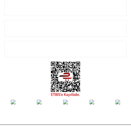
Kurumsal
Alışveriş
E-Bülten Listemize Kayıt Olun!