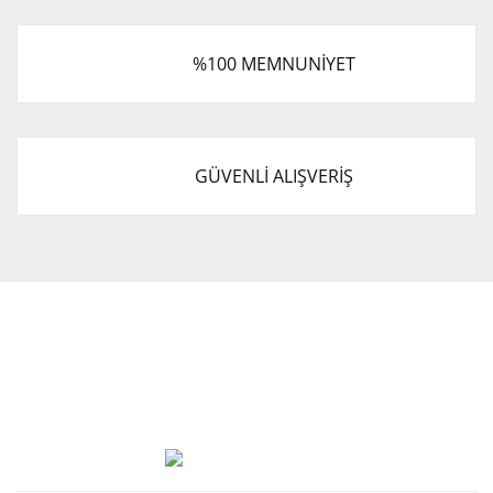
%100 MEMNUNİYET
GÜVENLİ ALIŞVERİŞ
Cevat Otomotiv Japon Korea Yedek Parçaları Üçevler, No:,
47. Sk. No:27, 16120 Nilüfer
0 (850) 885 20 16