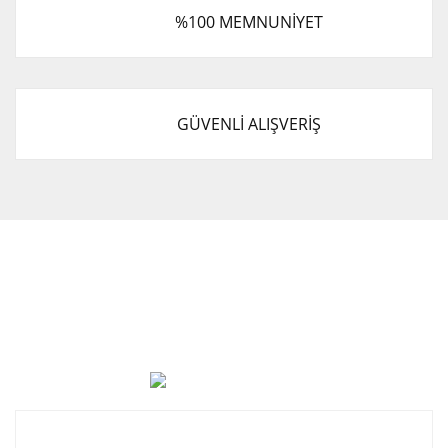
%100 MEMNUNİYET
GÜVENLİ ALIŞVERİŞ
Cevat Otomotiv Japon Korea Yedek Parçaları Üçevler, No:,
47. Sk. No:27, 16120 Nilüfer
0 (850) 885 20 16
Kurumsal