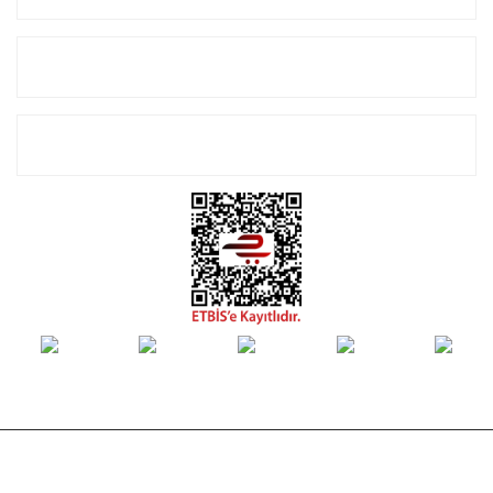
Alışveriş
E-Bülten Listemize Kayıt Olun!