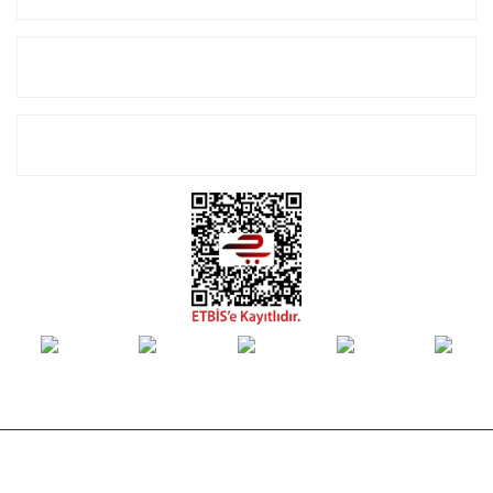
Alışveriş
E-Bülten Listemize Kayıt Olun!