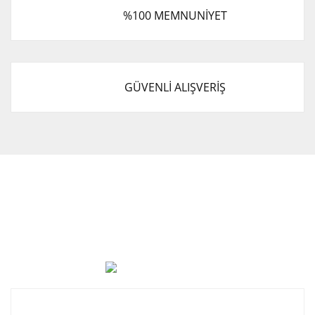
%100 MEMNUNİYET
GÜVENLİ ALIŞVERİŞ
Cevat Otomotiv Japon Korea Yedek Parçaları Üçevler, No:,
47. Sk. No:27, 16120 Nilüfer
0 (850) 885 20 16
Kurumsal