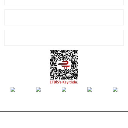
Alışveriş
E-Bülten Listemize Kayıt Olun!