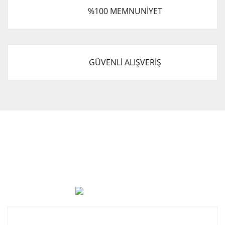
%100 MEMNUNİYET
GÜVENLİ ALIŞVERİŞ
Cevat Otomotiv Japon Korea Yedek Parçaları Üçevler, No:,
47. Sk. No:27, 16120 Nilüfer
0 (850) 885 20 16
Kurumsal